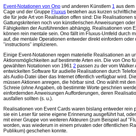
Event-Notationen von Ono
und anderen Künstlern
1
aus dem 
Cage und der Gruppe
Fluxus
bestehen aus kurzen schriftlic
die für jede Art von Realisation offen sind: Die Realisationen
Gattungskriterien noch von künstlerischen Anweisungen ode
Fähigkeiten der Ausführenden abhängig. Realisationen von E
können rein mentale sein. Ono fällt im Fluxus-Umfeld durch 
auf, die mentale Operationen entweder direkt einfordern oder 
"instructions" implizieren.
Einige Event-Notationen regen materielle Realisationen an u
Aktionsmöglichkeiten auf bestimmte Arten ein. Die von Ono für
gewählten Notationen von 1961
2
passen zu der vom Walker A
entwickelten Software für audielle Realisationen durch Telefo
als Audio-Datei über das Internet öffentlich verfügbar wird. D
müssen Aktionen anregen, die hörbar sind. Ono wählt mit de
Schreie (ohne Angaben, ob bestimmte Worte geschrien werde
einfordernden Anweisungen Aufforderungen, deren Realisati
ausfallen sollten (s. u.).
Realisationen von Event Cards waren bislang entweder rein p
sie ein Leser für seine eigene Erinnerung ausgeführt hat, oder
mit einer Gruppe von weiteren Akteuren (zum Beispiel auf "Flu
worden, was wiederum in einem privaten oder öffentlichen R
Publikum) geschehen konnte.