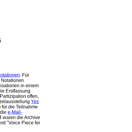
s
otationen
. Für
 Notationen
sationen in einem
ie Erstfassung
artizipation offen,
nzelausstellung
Yes
 für die Teilnahme
 die
e-Mail-
 waren die Archive
nd "Voice Piece for