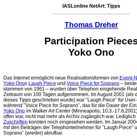
IASLonline
NetArt: Tipps
Thomas Dreher
Participation Piece
Yoko Ono
Das Internet ermöglicht neue Realisationsformen von
Event-N
Yoko Ono
s
Laugh Piece
und
Voice Piece for Soprano
– beide
stammen von 1961 – wurden über Telephon eingehende Reali
Zeitraum von 100 Tagen aufgenommen. Im August 2001 (als d
dieses Tipps geschrieben wurde) war "Laugh Piece" für User-P
während "Voice Piece for Soprano", das für die Dauer der Ei
Yoko Ono
im Walker Art Center (Minneapolis, 10.3.-17.6.2001)
offen war, nicht mal mehr als Archiv zugänglich war. Lediglich
Zuschriften
konnten noch eingesehen werden. Im Januar 2004
mit den Beiträgen der Telephonteilnehmer für "Laugh Piece" u
Soprano" (wieder) abrufbar.