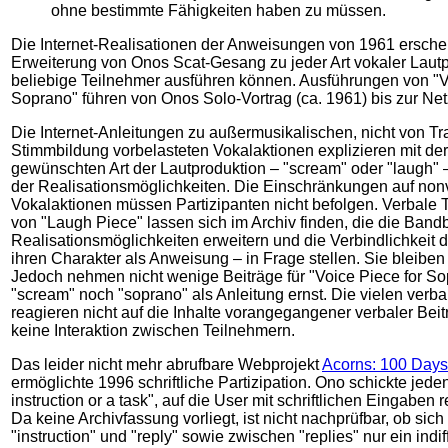
ohne bestimmte Fähigkeiten haben zu müssen.
Die Internet-Realisationen der Anweisungen von 1961 ersche
Erweiterung von Onos Scat-Gesang zu jeder Art vokaler Lautp
beliebige Teilnehmer ausführen können. Ausführungen von "V
Soprano" führen von Onos Solo-Vortrag (ca. 1961) bis zur Netz
Die Internet-Anleitungen zu außermusikalischen, nicht von Tr
Stimmbildung vorbelasteten Vokalaktionen explizieren mit d
gewünschten Art der Lautproduktion – "scream" oder "laugh"
der Realisationsmöglichkeiten. Die Einschränkungen auf non
Vokalaktionen müssen Partizipanten nicht befolgen. Verbale T
von "Laugh Piece" lassen sich im Archiv finden, die die Bandb
Realisationsmöglichkeiten erweitern und die Verbindlichkeit 
ihren Charakter als Anweisung – in Frage stellen. Sie bleiben 
Jedoch nehmen nicht wenige Beiträge für "Voice Piece for S
"scream" noch "soprano" als Anleitung ernst. Die vielen verba
reagieren nicht auf die Inhalte vorangegangener verbaler Beit
keine Interaktion zwischen Teilnehmern.
Das leider nicht mehr abrufbare Webprojekt
Acorns: 100 Days
ermöglichte 1996 schriftliche Partizipation. Ono schickte jed
instruction or a task", auf die User mit schriftlichen Eingaben
Da keine Archivfassung vorliegt, ist nicht nachprüfbar, ob sic
"instruction" und "reply" sowie zwischen "replies" nur ein indi