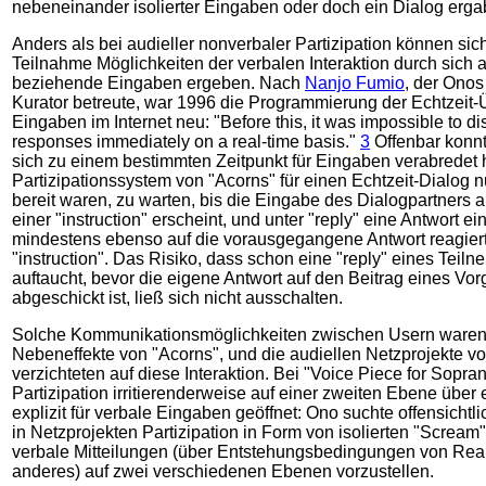
nebeneinander isolierter Eingaben oder doch ein Dialog erga
Anders als bei audieller nonverbaler Partizipation können sich 
Teilnahme Möglichkeiten der verbalen Interaktion durch sich 
beziehende Eingaben ergeben. Nach
Nanjo Fumio
, der Onos
Kurator betreute, war 1996 die Programmierung der Echtzeit
Eingaben im Internet neu: "Before this, it was impossible to di
responses immediately on a real-time basis."
3
Offenbar konnt
sich zu einem bestimmten Zeitpunkt für Eingaben verabredet 
Partizipationssystem von "Acorns" für einen Echtzeit-Dialog n
bereit waren, zu warten, bis die Eingabe des Dialogpartners auf
einer "instruction" erscheint, und unter "reply" eine Antwort e
mindestens ebenso auf die vorausgegangene Antwort reagier
"instruction". Das Risiko, dass schon eine "reply" eines Teiln
auftaucht, bevor die eigene Antwort auf den Beitrag eines Vo
abgeschickt ist, ließ sich nicht ausschalten.
Solche Kommunikationsmöglichkeiten zwischen Usern waren
Nebeneffekte von "Acorns", und die audiellen Netzprojekte v
verzichteten auf diese Interaktion. Bei "Voice Piece for Sopr
Partizipation irritierenderweise auf einer zweiten Ebene über 
explizit für verbale Eingaben geöffnet: Ono suchte offensicht
in Netzprojekten Partizipation in Form von isolierten "Screa
verbale Mitteilungen (über Entstehungsbedingungen von Rea
anderes) auf zwei verschiedenen Ebenen vorzustellen.