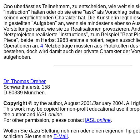
Ono überlässt es Teilnehmern, zu entscheiden, wie weit sie s
"instruction" halten oder ob sie eine "task" als Vorschlag beh
keinen verpflichtenden Charakter hat. Die Künstlerin legt die
in gestellten "Aufgaben" an, wenn sie mindestens ebenso Aus
Vorstellungen sind, wie sie zu Realisationen provozieren. Ande
Netzprojekten realisierte "instructions", zum Beispiel "Beat P
Piece", beide im Herbst 1963 erstmals notiert, regen ausschl
Operationen an.
4
Netzbeiträge müssten aus Protokollen des
bestehen, doch wird damit auch der private Charakter der Vor
aufgehoben.
Dr. Thomas Dreher
Schwanthalerstr. 158
D-80339 München.
Copyright ©
by the author, August 2001/January 2004. All rig
This work may be copied for non-profit educational use if prope
the author and IASL
online
.
For other permission, please contact
IASL
online
.
Wollen Sie dazu Stellung nehmen oder einen eigenen Tip g
schicken Sie uns eine
E-Mail
.