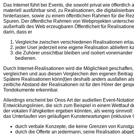
Das Internet führt bei Events, die sowohl privat wie öffentlich
materiell ausführbar sind, zu Realisationen, die digitalisierba
hinterlassen, sowie zu einem öffentlichen Rahmen für die Rez
Spuren. Der öffentliche Rahmen von Webprojekten unterschei
außerhalb des Web erzeugbaren Öffentlicheit für Realisation
darin, dass er
Vergleiche zwischen verschiedenen Realisationen erlau
jeder User jederzeit eine eigene Realisation abliefern k
die Zuhörer unsichtbar bleiben und isoliert voneinander
bedienen.
Durch Internet-Realisationen wird die Möglichkeit geschaffen
vergleichen und aus diesen Vergleichen den eigenen Beitrag 
Spätere Realisationen könn(t)en deshalb anders ausfallen als
zeitliche Abstand der Realisationen ist für den Hörer der gesp
Tondokumente erkennbar.
Allerdings erscheint bei Onos Art der audiellen Event-Notati
Entwicklungslinien, die sich zum Beispiel in einem Wettlauf de
der vokalen Fähigkeiten ergeben könnten, als wenig sinnvoll: Z
das Unterlaufen von geläufigen Kunsterwartungen (inklusive Or
durch verbale Konzepte, die keine Grenzen von Kunstga
durch die Offerte an jedermann, seine Realisation abg