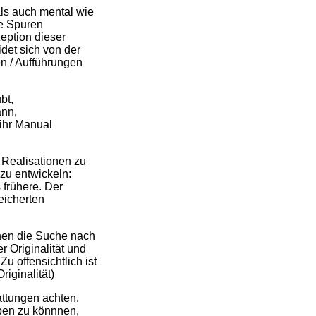
 als auch mental wie
re Spuren
eption dieser
det sich von der
en / Aufführungen
bt,
ann,
 ihr Manual
, Realisationen zu
zu entwickeln:
 frühere. Der
eicherten
onen die Suche nach
r Originalität und
u offensichtlich ist
iginalität)
ttungen achten,
eben zu könnnen,