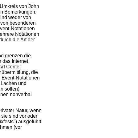
Umkreis von John
hen Bemerkungen,
 sind weder von
r von besonderen
vent-Notationen
mehrere Notationen
durch die Art der
nd grenzen die
 das Internet
rt Center
nübermittlung, die
ie Event-Notationen
n Lachen und
n sollen)
onen nonverbal
rivater Natur, wenn
 sie sind vor oder
xfests") ausgeführt
ahmen (vor