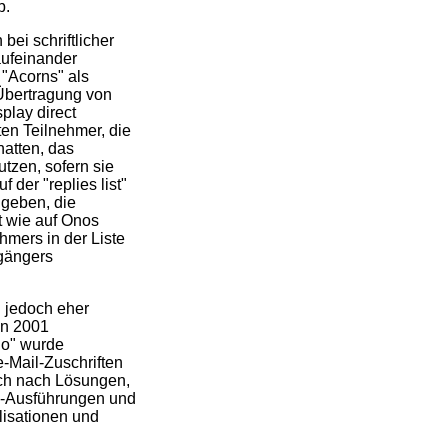
b.
bei schriftlicher
aufeinander
 "Acorns" als
-Übertragung von
splay direct
en Teilnehmer, die
hatten, das
utzen, sofern sie
 der "replies list"
ingeben, die
t wie auf Onos
ehmers in der Liste
rgängers
 jedoch eher
on 2001
ano" wurde
e-Mail-Zuschriften
lich nach Lösungen,
m"-Ausführungen und
lisationen und