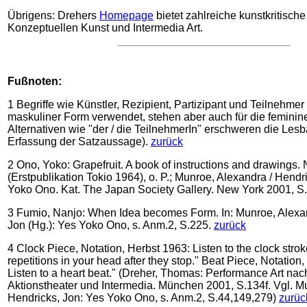
Übrigens: Drehers
Homepage
bietet zahlreiche kunstkritische 
Konzeptuellen Kunst und Intermedia Art.
Fußnoten:
1
Begriffe wie Künstler, Rezipient, Partizipant und Teilnehme
maskuliner Form verwendet, stehen aber auch für die femini
Alternativen wie "der / die TeilnehmerIn" erschweren die Lesba
Erfassung der Satzaussage).
zurück
2
Ono, Yoko: Grapefruit. A book of instructions and drawings
(Erstpublikation Tokio 1964), o. P.; Munroe, Alexandra / Hendr
Yoko Ono. Kat. The Japan Society Gallery. New York 2001, S
3
Fumio, Nanjo: When Idea becomes Form. In: Munroe, Alexan
Jon (Hg.): Yes Yoko Ono, s. Anm.2, S.225.
zurück
4
Clock Piece, Notation, Herbst 1963: Listen to the clock stro
repetitions in your head after they stop." Beat Piece, Notation
Listen to a heart beat." (Dreher, Thomas: Performance Art nac
Aktionstheater und Intermedia. München 2001, S.134f. Vgl. M
Hendricks, Jon: Yes Yoko Ono, s. Anm.2, S.44,149,279)
zurüc