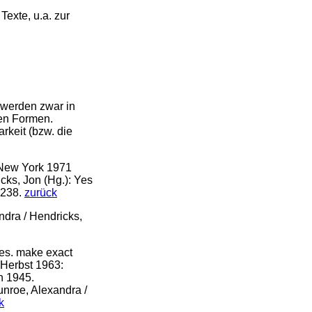
Texte, u.a. zur
r werden zwar in
nen Formen.
rkeit (bzw. die
. New York 1971
icks, Jon (Hg.): Yes
.238.
zurück
dra / Hendricks,
kes. make exact
, Herbst 1963:
h 1945.
unroe, Alexandra /
k